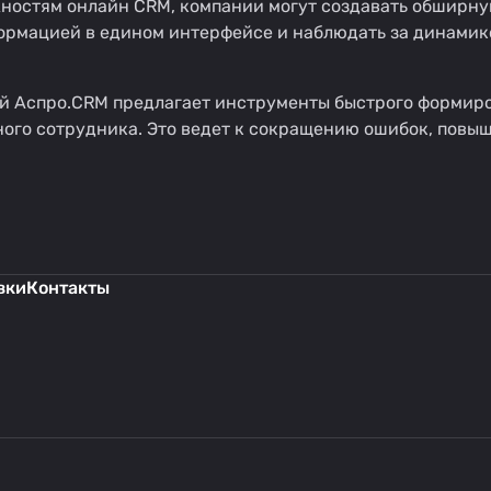
жностям
онлайн CRM
, компании могут создавать обширну
рмацией в едином интерфейсе и наблюдать за динамико
й Аспро.CRM предлагает инструменты быстрого формиро
ного сотрудника. Это ведет к сокращению ошибок, повы
вки
Контакты