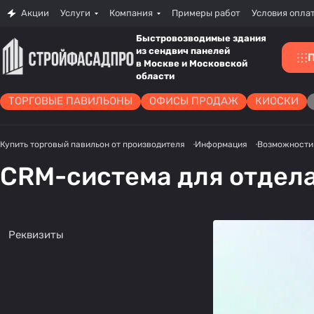
Акции
Услуги
Компания
Примеры работ
Условия опла
Быстровозводимые здания
из сендвич панелей
в Москве и Московской
области
ТОРГОВЫЕ ПАВИЛЬОНЫ
ОФИСЫ ПРОДАЖ
КИОСКИ
Купить торговый павильон от производителя
Информация
Возможности
CRM-система для отдел
Реквизиты