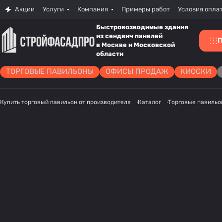
Акции
Услуги
Компания
Примеры работ
Условия опла
Быстровозводимые здания
из сендвич панелей
в Москве и Московской
области
ТОРГОВЫЕ ПАВИЛЬОНЫ
ОФИСЫ ПРОДАЖ
КИОСКИ
Купить торговый павильон от производителя
Каталог
Торговые павильо